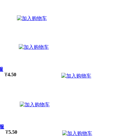
服
₮
4.50
客服
₮
5.50