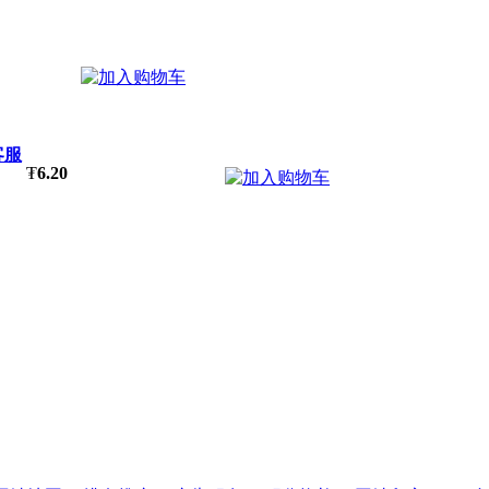
客服
₮
6.20