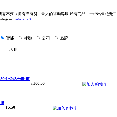
所有不要来问有没有货，量大的咨询客服;所有商品，一经出售绝无二
gram:
@irik520
智能
标题
公司
品牌
VIP
送50个必活号邮箱
₮
100.50
客服
₮
5.50