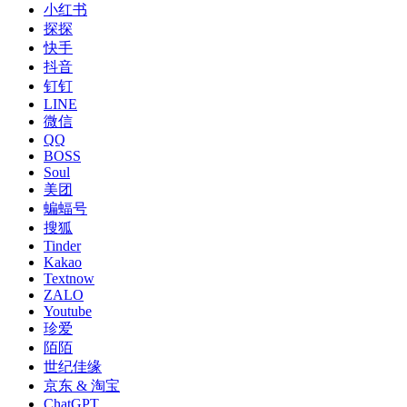
小红书
探探
快手
抖音
钉钉
LINE
微信
QQ
BOSS
Soul
美团
蝙蝠号
搜狐
Tinder
Kakao
Textnow
ZALO
Youtube
珍爱
陌陌
世纪佳缘
京东 & 淘宝
ChatGPT