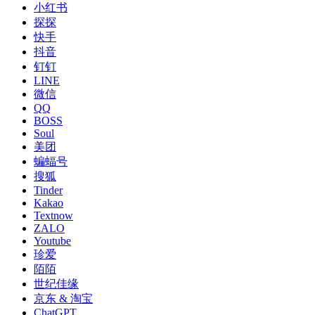
小红书
探探
快手
抖音
钉钉
LINE
微信
QQ
BOSS
Soul
美团
蝙蝠号
搜狐
Tinder
Kakao
Textnow
ZALO
Youtube
珍爱
陌陌
世纪佳缘
京东 & 淘宝
ChatGPT